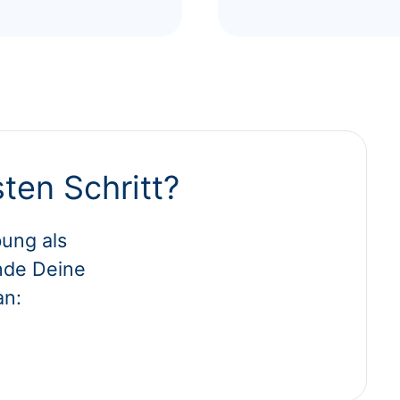
ten Schritt?
ung als
nde Deine
an: