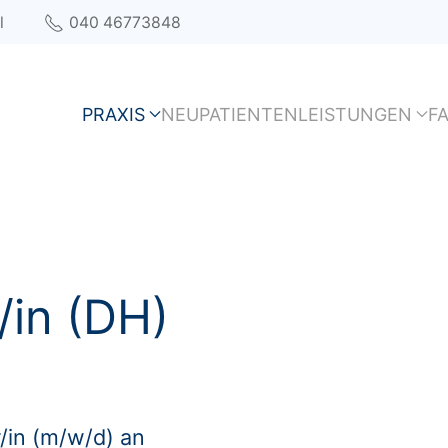
l
040 46773848
PRAXIS
NEUPATIENTEN
LEISTUNGEN
F
/in (DH)
/in (m/w/d) an