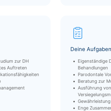
Deine Aufgaben
tudium zur DH
Eigenständige 
tes Auftreten
Behandlungen
kationsfähigkeiten
Parodontale Vo
e
Beratung zur M
tmanagement
Ausführung von
Versiegelungs
Gewährleistung
Enge Zusammena